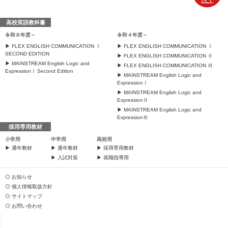
高校英語教科書
令和８年度～
令和４年度～
FLEX ENGLISH COMMUNICATION Ⅰ
FLEX ENGLISH COMMUNICATION Ⅰ
SECOND EDITION
FLEX ENGLISH COMMUNICATION Ⅱ
MAINSTREAM English Logic and
FLEX ENGLISH COMMUNICATION Ⅲ
ExpressionⅠ Second Edition
MAINSTREAM English Logic and
ExpressionⅠ
MAINSTREAM English Logic and
ExpressionⅡ
MAINSTREAM English Logic and
ExpressionⅢ
採用専用教材
小学用
中学用
高校用
通年教材
通年教材
採用専用教材
入試対策
就職指導用
お知らせ
個人情報取扱方針
サイトマップ
お問い合わせ